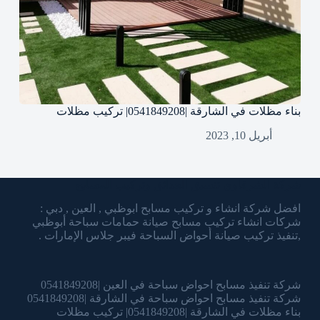
بناء مظلات في الشارقة |0541849208| تركيب مظلات
أبريل 10, 2023
شركة الشرقاوي تنسيق الحدائق وتركيب المسابح
افضل شركة انشاء و تركيب مسابح ابوظبي , العين , دبي :
شركات انشاء تركيب مسابح صيانة حمامات سباحة أبوظبي
,تنفيذ تركيب صيانة أحواض السباحة فيبر جلاس الإمارات .
شركة تنفيذ مسابح احواض سباحة في العين |0541849208
شركة تنفيذ مسابح احواض سباحة في الشارقة |0541849208
بناء مظلات في الشارقة |0541849208| تركيب مظلات