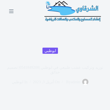
ا
ل
ت
ج
ا
و
ز
إ
ل
ى
ابوظبي
ا
ل
م
ح
توريد وتركيب عشب طبيعي في ابوظبي |0541849208| تصميم
ت
حدائق
و
ى
admin
By
On
أبريل 3, 2023
In
ابوظبي