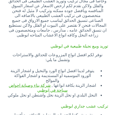
وخاصا فى مجال تركيب وتوريد العشب الطبيعى فى الحدائق
والفلل ولاكن نقدم لكم ارخص الاسعار عن اسعار السوق
المنافسه وبافضل جوده ممكنه وتركيب لا مثيل له فنحن
متخصصون فى تركيب العشب الطبيعى بالاضافه الى
الصناعى تنسيق الحدائق ليناسب جميع الازواق فى جميع
المجالات فنحن لا نقتصر على البيوت او الفلل ولاكن نستطيع
ان ننسق الحدائق عامه ، مدارس ، جامعات ومتخصصون فى
زراعه النخل وكافه انواع الاعشاب المتاحه ابوظبى
توريد وبيع نجيلة طبيعية في ابوظبي
نوفر لكم افضل انواع المزروعات للحدائق والاستراحات
وتشمل ما يلي:
يتوفر لدينا افضل انواع الورد والنخيل و اشجار الزينة
الورود الموسمية او المستديمة و اشجار الفواكة
والموالح
اشجار الزينة بكافة انواعها ,
شركة بناء وصيانة احواض
سباحة في ابوظبي
النخل البلدي او نخل الزينة نخل واشنطن او نخل ملوكي
تركيب عشب جداري ابوظبي
تقوم شركتنا للخدمات المنزلية بالتعاقد مع أفضل