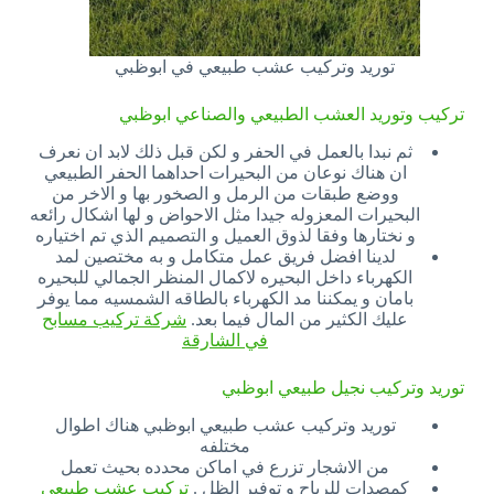
توريد وتركيب عشب طبيعي في ابوظبي
تركيب وتوريد العشب الطبيعي والصناعي ابوظبي
ثم نبدا بالعمل في الحفر و لكن قبل ذلك لابد ان نعرف
ان هناك نوعان من البحيرات احداهما الحفر الطبيعي
ووضع طبقات من الرمل و الصخور بها و الاخر من
البحيرات المعزوله جيدا مثل الاحواض و لها اشكال رائعه
و نختارها وفقا لذوق العميل و التصميم الذي تم اختياره
لدينا افضل فريق عمل متكامل و به مختصين لمد
الكهرباء داخل البحيره لاكمال المنظر الجمالي للبحيره
بامان و يمكننا مد الكهرباء بالطاقه الشمسيه مما يوفر
عليك الكثير من المال فيما بعد.
شركة تركيب مسابح
في الشارقة
توريد وتركيب نجيل طبيعي ابوظبي
توريد وتركيب عشب طبيعي ابوظبي هناك اطوال
مختلفه
من الاشجار تزرع في اماكن محدده بحيث تعمل
كمصدات للرياح و توفير الظل .
تركيب عشب طبيعي