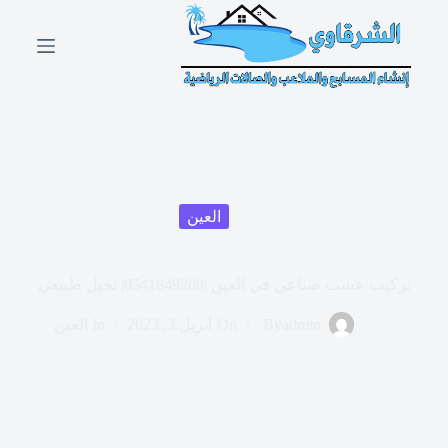
ا
ل
ت
ج
ا
و
ز
إ
ل
ى
ا
العين
ل
م
ح
تركيب عشب صناعي في العين |0541849208| نجيل طبيعي
ت
و
ى
admin
By
On
أبريل 3, 2023
In
العين