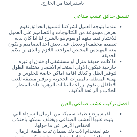
باستيرادها من الخارج.
تنسيق حدائق عشب صناعي
عندما يتوجه العميل لشركتنا لتنسيق الحدائق نقوم
بعرض مجموعة من الكتالوجات و التصاميم على العميل
للاختيار فيما بينهم او يقوم هو بالشرح لنا اذا كان لديه
تصميم مختلف او تعديل على بعض احد التصاميم و يكون
معه المهندس المختص لمراجعة اللازم و الذى لن يلائم
الحديقة .
اذا كانت حديقة منزل او مستشفى او فندق او غيره
خارجية فيكون الاولى استخدام الاشجار مختلفة الطول
لتوفير الظل و كذلك اقامة اماكن خاصة للجلوس و
تهىء المنطقة بالممرات الحجرية و توفير منطقة للعب
الاطفال و نقوم بزراعة النباتات الزهرية ذات المنظر
الخلاب و الرائحة الذكية .
افضل تركيب عشب صناعي بالعين
القيام بوضع طبقة سميكة من الرمال السوداء التي
يثبت عليها العشب الصناعي ويختلف سمكها باختلاف
انخفاض الأرض عن ما حولها.
يتم استخدام الات دك لضمان ثبات طبقة الرمال
السوداء ثم بعد ذلك استخدام معدات تركيب وتثبيت