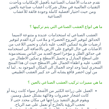
نقدم خدمات الأعشاب الصناعية بأفضل الإمكانيات وبأحدث
التقنيات العالمية في مجال شركات أعشاب صناعية بالعين
ومن حيث اختيار أفضلية كاملة وجودة فائقة للأعشاب
الصناعية
ما هي انواع العشب الصناعي التي يتم تركيبها ؟
العشب الصناعي له استخدامات عديدة و متنوعة لاسيما
الحدائق لتوفير المروج الخضراء و ملاعب كرة القدم لتوفير
ارضيات طرية لتمكين اللعب عليه بامان و تحمي اللاعب من
الاصابات في حال الوقوع على الارض بالاضافة الى استخدامه
في حدائق الفلل و مؤخرا اصبح العديد من الناس يستخدمونة
على اسطح المنازل و تجميل الاسطح و تمكين الاطفال من
اللعب عليه و اطفاء الجمال على الاسطح حيث ان هذا المنتج
السحري اينما وجد اوجد الجمال الى المكان الموجود به , لما له
من لون اخضر فاقع يشابه الى حد كبير العشب الطبيعي
ما هي مميزات تركيب العشب الصناعي بالعين ؟
العمل على زراعة الكثير من الأشجار سواء كانت زينة أو
كانت اشجار خضروات وفاكهة بشكل جميل ومميز،
ويقوم فريق التنفيذ بزراعتها في مكان محدد حتى لا
تحجب الرؤية بالخارج أو تعمل على صد الرياح.