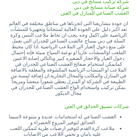
شركة تركيب مسابح في دبي
شركة صيانة مسابح في دبي
العشب الصناعي للمنازل في العين
ان جودة مشاريعنا التي انجزناها في مناطق مختلفة في العالم
تعد اكبر دليل على الجودة العالية لمنتجاتنا وتجهيزنا للمنشآت
الرياضية على اكمل وجه .يجب ان تحاط ملاعب التنس وكرة
السلة في دبي بسياج عالشب الصناعي للجدران التي تعمل
على منع دخول الغبار الى الملاعب الرياضية .اذا كان محيط
الملعب اوالمنشأت عاريآ او نوعية السياج سيئة فإنه إحتمال
دخول الغبار والاحجار الصغيره كبير وبالتالي إصابة الاعبين
كمايمكن استخدام صفائح العشب الصناعي للجدران في
الملاعب او المنشآت الرياضية المكشوفة والمغلقة بالاضافة
في المنازل والمكاتب والمحال التجارية.ان إضافة لمسة من
الطبيعة في الشركة او المنزل يعطي شعورآ منعشآ ومريحآ
.يمكن تركيب واستخدام الواح العشب الصناعي للجدران في
مجال الديكور
شركات تنسيق الحدائق في العين
العشب الصناعي له استخدامات عديدة و متنوعة لاسيما
الحدائق لتوفير المروج الخضراء و
ملاعب كرة القدم لتوفير ارضيات طرية لتمكين اللعب
عليه بامان و تحمي اللاعب من الاصابات