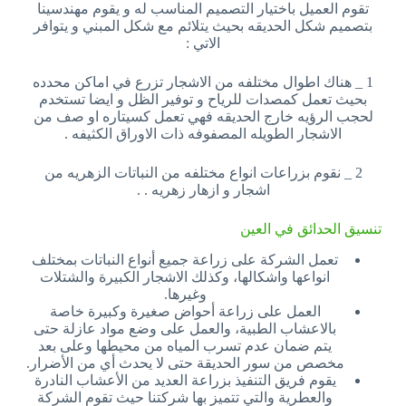
تقوم العميل باختيار التصميم المناسب له و يقوم مهندسينا
بتصميم شكل الحديقه بحيث يتلائم مع شكل المبني و يتوافر
الاتي :
1 _ هناك اطوال مختلفه من الاشجار تزرع في اماكن محدده
بحيث تعمل كمصدات للرياح و توفير الظل و ايضا تستخدم
لحجب الرؤيه خارج الحديقه فهي تعمل كسيتاره او صف من
الاشجار الطويله المصفوفه ذات الاوراق الكثيفه .
2 _ نقوم بزراعات انواع مختلفه من النباتات الزهريه من
اشجار و ازهار زهريه . .
تنسيق الحدائق في العين
تعمل الشركة على زراعة جميع أنواع النباتات بمختلف
انواعها واشكالها، وكذلك الاشجار الكبيرة والشتلات
وغيرها.
العمل على زراعة أحواض صغيرة وكبيرة خاصة
بالاعشاب الطبية، والعمل على وضع مواد عازلة حتى
يتم ضمان عدم تسرب المياه من محيطها وعلى بعد
مخصص من سور الحديقة حتى لا يحدث أي من الأضرار.
يقوم فريق التنفيذ بزراعة العديد من الأعشاب النادرة
والعطرية والتي تتميز بها شركتنا حيث تقوم الشركة