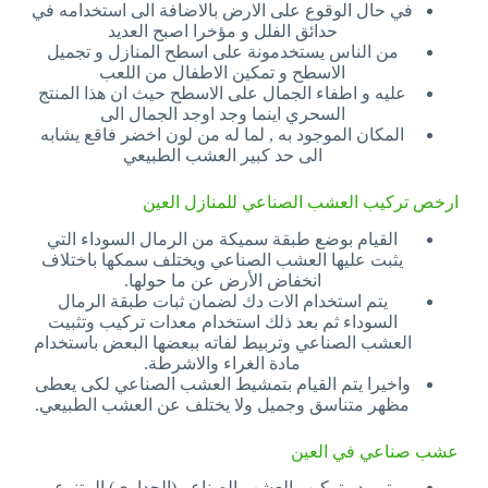
في حال الوقوع على الارض بالاضافة الى استخدامه في
حدائق الفلل و مؤخرا اصبح العديد
من الناس يستخدمونة على اسطح المنازل و تجميل
الاسطح و تمكين الاطفال من اللعب
عليه و اطفاء الجمال على الاسطح حيث ان هذا المنتج
السحري اينما وجد اوجد الجمال الى
المكان الموجود به , لما له من لون اخضر فاقع يشابه
الى حد كبير العشب الطبيعي
ارخص تركيب العشب الصناعي للمنازل العين
القيام بوضع طبقة سميكة من الرمال السوداء التي
يثبت عليها العشب الصناعي ويختلف سمكها باختلاف
انخفاض الأرض عن ما حولها.
يتم استخدام الات دك لضمان ثبات طبقة الرمال
السوداء ثم بعد ذلك استخدام معدات تركيب وتثبيت
العشب الصناعي وتربيط لفاته ببعضها البعض باستخدام
مادة الغراء والاشرطة.
واخيرا يتم القيام بتمشيط العشب الصناعي لكى يعطى
مظهر متناسق وجميل ولا يختلف عن العشب الطبيعي.
عشب صناعي في العين
توريد وتركيب العشب الصناعي(الجداري) المتنوع