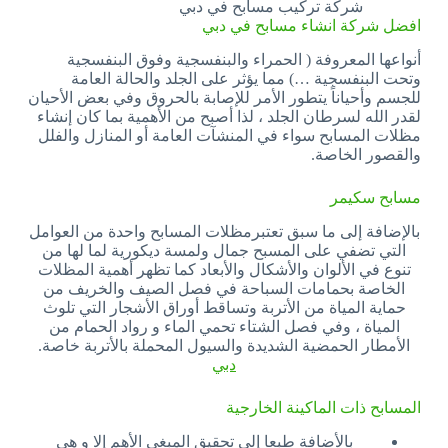
شركة تركيب مسابح في دبي
افضل شركة انشاء مسابح في دبي
أنواعها المعروفة ( الحمراء والبنفسجية وفوق البنفسجية
وتحت البنفسجية …) مما يؤثر على الجلد والحالة العامة
للجسم وأحياناً يتطور الأمر للإصابة بالحروق وفي بعض الأحيان
لقدر الله لسرطان الجلد ، لذا أصبح من الأهمية بما كان إنشاء
مظلات المسابح سواء في المنشآت العامة أو المنازل والفلل
والقصور الخاصة.
مسابح سكيمر
بالإضافة إلى ما سبق تعتبرمظلات المسابح واحدة من العوامل
التي تضفي على المسبح جمال ولمسة ديكورية لما لها من
تنوع في الألوان والأشكال والأبعاد كما تظهر أهمية المظلات
الخاصة بحمامات السباحة في فصل الصيف والخريف من
حماية المياة من الأتربة وتساقط أوراق الأشجار التي تلوث
المياة ، وفي فصل الشتاء تحمي الماء و رواد الحمام من
الأمطار الحمضية الشديدة والسيول المحملة بالأتربة خاصة.
دبي
المسابح ذات الماكينة الخارجية
بالأضافة طبعا إلى تحقيق المبغى الأهم إلا و هي