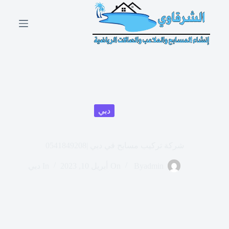
ا
ل
ت
ج
ا
و
ز
إ
ل
ى
ا
دبي
ل
م
ح
شركة تركيب مسابح في دبي |0541849208
ت
و
ى
admin
By
On
أبريل 10, 2023
In
دبي