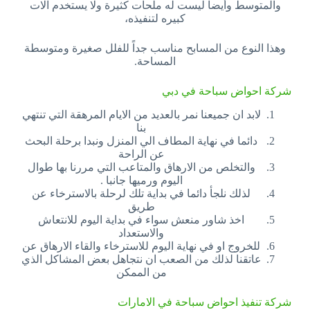
والمتوسط وأيضا ليست له ملحات كثيرة ولا يستخدم آلات
كبيره لتنفيذه،
وهذا النوع من المسابح مناسب جداً للفلل صغيرة ومتوسطة
المساحة.
شركة احواض سباحة في دبي
لابد ان جميعنا نمر بالعديد من الايام المرهقة التي تنتهي
بنا
دائما في نهاية المطاف الي المنزل ونبدا برحلة البحث
عن الراحة
والتخلص من الارهاق والمتاعب التي مررنا بها طوال
اليوم ورميها جانبا .
لذلك نلجأ دائما في بداية تلك لرحلة بالاسترخاء عن
طريق
اخذ شاور منعش سواء في بداية اليوم للانتعاش
والاستعداد
للخروج او في نهاية اليوم للاسترخاء والقاء الارهاق عن
عاتقنا لذلك من الصعب ان نتجاهل بعض المشاكل الذي
من الممكن
شركة تنفيذ احواض سباحة في الامارات