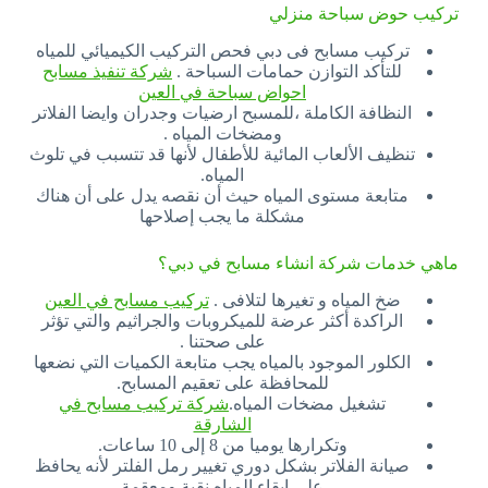
تركيب حوض سباحة منزلي
تركيب مسابح فى دبي فحص التركيب الكيميائي للمياه
للتأكد التوازن حمامات السباحة .
شركة تنفيذ مسابح
احواض سباحة في العين
النظافة الكاملة ،للمسبح ارضيات وجدران وايضا الفلاتر
ومضخات المياه .
تنظيف الألعاب المائية للأطفال لأنها قد تتسبب في تلوث
المياه.
متابعة مستوى المياه حيث أن نقصه يدل على أن هناك
مشكلة ما يجب إصلاحها
ماهي خدمات شركة انشاء مسابح في دبي؟
ضخ المياه و تغيرها لتلافى .
تركيب مسابح في العين
الراكدة أكثر عرضة للميكروبات والجراثيم والتي تؤثر
على صحتنا .
الكلور الموجود بالمياه يجب متابعة الكميات التي نضعها
للمحافظة على تعقيم المسابح.
تشغيل مضخات المياه.
شركة تركيب مسابح في
الشارقة
وتكرارها يوميا من 8 إلى 10 ساعات.
صيانة الفلاتر بشكل دوري تغيير رمل الفلتر لأنه يحافظ
على إبقاء المياه نقية ومعقمة