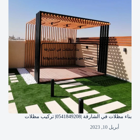
بناء مظلات في الشارقة |0541849208| تركيب مظلات
أبريل 10, 2023