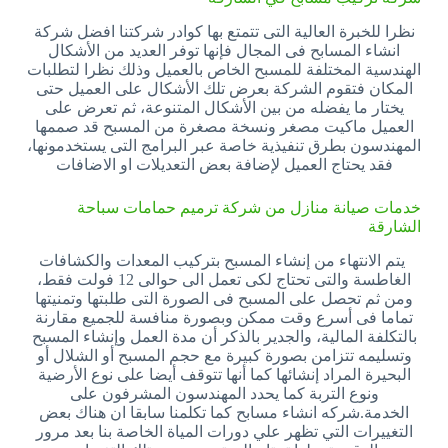
نظرا للخبرة العالية التى تتمتع بها كوادر شركتنا افضل شركة
انشاء المسابح فى المجال فإنها توفر العديد من الأشكال
الهندسية المختلفة للمسبح الخاص بالعميل وذلك نظرا لتطلبات
المكان فتقوم الشركة بعرض تلك الأشكال على العميل حتى
يختار ما يفضله من بين الأشكال المتنوعة، ثم تعرض على
العميل ماكيت مصغر ونسخة مصغرة من المسبح قد صممها
المهندسون بطرق تنفيذية خاصة عبر البرامج التى يستخدمونها،
فقد يحتاج العميل لإضافة بعض التعديلات او الاضافات
خدمات صيانة منازل من شركة ترميم حمامات سباحة
الشارقة
يتم الانتهاء من إنشاء المسبح بتركيب المعدات والكشافات
الغاطسة والتى تحتاج لكى تعمل الى حوالى 12 فولت فقط،
ومن ثم تحصل على المسبح فى الصورة التى طلبتها وتمنيتها
تماما فى أسرع وقت ممكن وبصورة منافسة للجميع مقارنة
بالتكلفة المالية، والجدير بالذكر أن مدة العمل وإنشاء المسبح
وتسليمه تتزامن بصورة كبيرة مع حجم المسبح أو الشلال أو
البحيرة المراد إنشائها كما أنها تتوقف أيضا على نوع الأرضية
ونوع التربة كما يحدد المهندسون المشرفون على
الخدمة.شركه انشاء مسابح كما تكلمنا سابقا ان هناك بعض
التغييرات التي تظهر علي دورات المياة الخاصة بنا بعد مرور