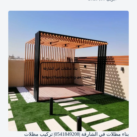
بناء مظلات في الشارقة |0541849208| تركيب مظلات