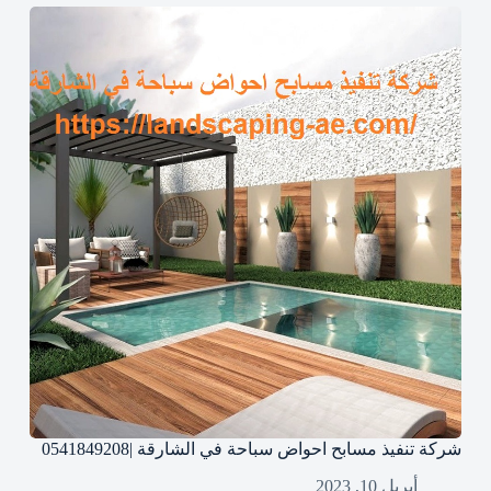
شركة تنفيذ مسابح احواض سباحة في الشارقة |0541849208
أبريل 10, 2023