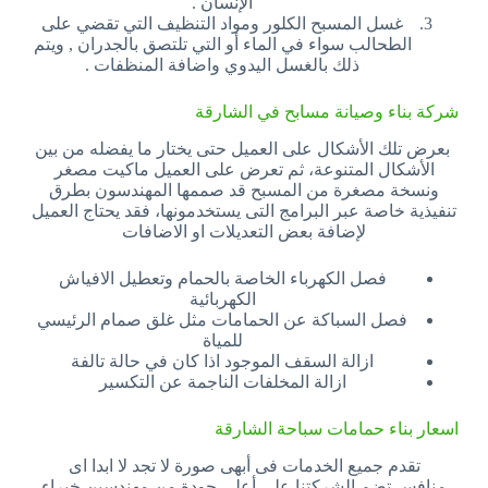
الإنسان .
غسل المسبح الكلور ومواد التنظيف التي تقضي على
الطحالب سواء في الماء أو التي تلتصق بالجدران , ويتم
ذلك بالغسل اليدوي واضافة المنظفات .
شركة بناء وصيانة مسابح في الشارقة
بعرض تلك الأشكال على العميل حتى يختار ما يفضله من بين
الأشكال المتنوعة، ثم تعرض على العميل ماكيت مصغر
ونسخة مصغرة من المسبح قد صممها المهندسون بطرق
تنفيذية خاصة عبر البرامج التى يستخدمونها، فقد يحتاج العميل
لإضافة بعض التعديلات او الاضافات
فصل الكهرباء الخاصة بالحمام وتعطيل الافياش
الكهربائية
فصل السباكة عن الحمامات مثل غلق صمام الرئيسي
للمياة
ازالة السقف الموجود اذا كان في حالة تالفة
ازالة المخلفات الناجمة عن التكسير
اسعار بناء حمامات سباحة الشارقة
تقدم جميع الخدمات فى أبهى صورة لا تجد لا ابدا اى
منافس.تضم الشركتنا على أعلى جودة من مهندسين خبراء