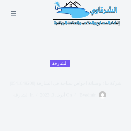
ا
ل
ت
ج
ا
و
ز
إ
ل
ى
ا
الشارقة
ل
م
ح
شركة بناء وصيانة احواض سباحة في الشارقة |0541849208|
ت
و
ى
admin
By
On
أبريل 3, 2023
In
الشارقة