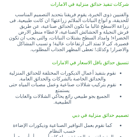
شركات تنفيذ حدائق منزلية في الامارات
والفنيين ذوى الخبرة، يقوم فريقنا بتحديد التصميم المناسب
للحديقة، و انواع النباتات الملائم زراعتها! ان كانت طبيعية. فى
زراعة الاسطح غالبا ما تكون الحدائق صناعية، عن طريق
فرش النجيلة و الحشائش الصناعية، لاعطاء منظر الارض
الخضراء! وامداد السطح بشتلات النباتات، والتى يجب ان تكون
قصيرة، كى لا تمتد الى ارتفاعات عالية! و تسبب المشاكل
والاضرار! وكذلك! تعطى المظهر الجذاب المطلوب.
تنسيق حدائق باقل الاسعار في الامارات
نقوم بتنفيذ أعمال الديكورات المختلفة للحدائق المنزلية
والحدائق الخاصة بالشركات والحدائق العامة.
نقوم بتركيب شلالات صناعية وعمل مصبات المياه حتى
يستمتع
الجميع بجو طبيعي رائع يحاكي الشلالات والغابات
الطبيعية.
تصميم حدائق منزلية في دبي
كما نقوم بعمل النوافير الصناعية وديكورات الإضاءة
حسب النظام
المتبع لتنسيق الحديقة سواء كان أوروبي أو أسيوي أو