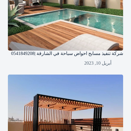
شركة تنفيذ مسابح احواض سباحة في الشارقة |0541849208
أبريل 10, 2023