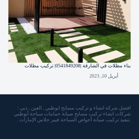
بناء مظلات في الشارقة |0541849208| تركيب مظلات
أبريل 10, 2023
شركة الشرقاوي تنسيق الحدائق وتركيب المسابح
افضل شركة انشاء و تركيب مسابح ابوظبي , العين , دبي :
شركات انشاء تركيب مسابح صيانة حمامات سباحة أبوظبي
,تنفيذ تركيب صيانة أحواض السباحة فيبر جلاس الإمارات .