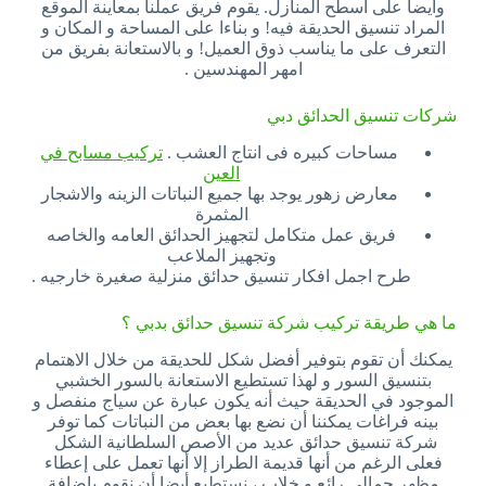
وايضا على اسطح المنازل. يقوم فريق عملنا بمعاينة الموقع
المراد تنسيق الحديقة فيه! و بناءا على المساحة و المكان و
التعرف على ما يناسب ذوق العميل! و بالاستعانة بفريق من
امهر المهندسين .
شركات تنسيق الحدائق دبي
مساحات كبيره فى انتاج العشب .
تركيب مسابح في
العين
معارض زهور يوجد بها جميع النباتات الزينه والاشجار
المثمرة
فريق عمل متكامل لتجهيز الحدائق العامه والخاصه
وتجهيز الملاعب
طرح اجمل افكار تنسيق حدائق منزلية صغيرة خارجيه .
ما هي طريقة تركيب شركة تنسيق حدائق بدبي ؟
يمكنك أن تقوم بتوفير أفضل شكل للحديقة من خلال الاهتمام
بتنسيق السور و لهذا تستطيع الاستعانة بالسور الخشبي
الموجود في الحديقة حيث أنه يكون عبارة عن سياج منفصل و
بينه فراغات يمكننا أن نضع بها بعض من النباتات كما توفر
شركة تنسيق حدائق عديد من الأصص السلطانية الشكل
فعلى الرغم من أنها قديمة الطراز إلا أنها تعمل على إعطاء
مظهر جمالي رائع و خلاب ، نستطيع أيضا أن نقوم بإضافة