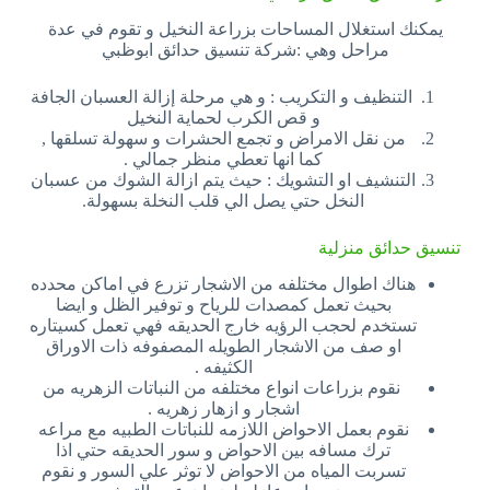
يمكنك استغلال المساحات بزراعة النخيل و تقوم في عدة
مراحل وهي :شركة تنسيق حدائق ابوظبي
التنظيف و التكريب : و هي مرحلة إزالة العسبان الجافة
و قص الكرب لحماية النخيل
من نقل الامراض و تجمع الحشرات و سهولة تسلقها ,
كما انها تعطي منظر جمالي .
التنشيف او التشويك : حيث يتم ازالة الشوك من عسبان
النخل حتي يصل الي قلب النخلة بسهولة.
تنسيق حدائق منزلية
هناك اطوال مختلفه من الاشجار تزرع في اماكن محدده
بحيث تعمل كمصدات للرياح و توفير الظل و ايضا
تستخدم لحجب الرؤيه خارج الحديقه فهي تعمل كسيتاره
او صف من الاشجار الطويله المصفوفه ذات الاوراق
الكثيفه .
نقوم بزراعات انواع مختلفه من النباتات الزهريه من
اشجار و ازهار زهريه .
نقوم بعمل الاحواض اللازمه للنباتات الطبيه مع مراعه
ترك مسافه بين الاحواض و سور الحديقه حتي اذا
تسربت المياه من الاحواض لا توثر علي السور و نقوم