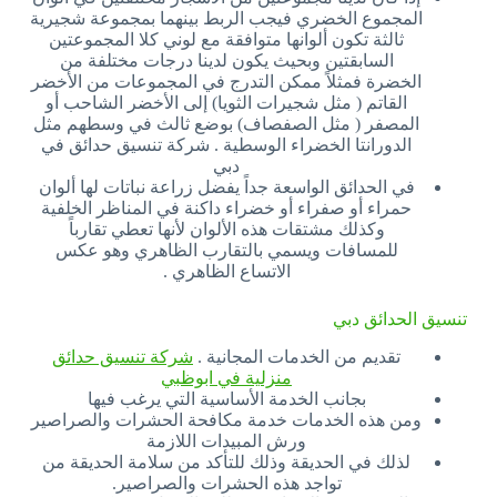
المجموع الخضري فيجب الربط بينهما بمجموعة شجيرية
ثالثة تكون ألوانها متوافقة مع لوني كلا المجموعتين
السابقتين وبحيث يكون لدينا درجات مختلفة من
الخضرة فمثلاً ممكن التدرج في المجموعات من الأخضر
القاتم ( مثل شجيرات الثويا) إلى الأخضر الشاحب أو
المصفر ( مثل الصفصاف) بوضع ثالث في وسطهم مثل
الدورانتا الخضراء الوسطية . شركة تنسيق حدائق في
دبي
في الحدائق الواسعة جداً يفضل زراعة نباتات لها ألوان
حمراء أو صفراء أو خضراء داكنة في المناظر الخلفية
وكذلك مشتقات هذه الألوان لأنها تعطي تقارباً
للمسافات ويسمي بالتقارب الظاهري وهو عكس
الاتساع الظاهري .
تنسيق الحدائق دبي
تقديم من الخدمات المجانية .
شركة تنسيق حدائق
منزلية في ابوظبي
بجانب الخدمة الأساسية التي يرغب فيها
ومن هذه الخدمات خدمة مكافحة الحشرات والصراصير
ورش المبيدات اللازمة
لذلك في الحديقة وذلك للتأكد من سلامة الحديقة من
تواجد هذه الحشرات والصراصير.