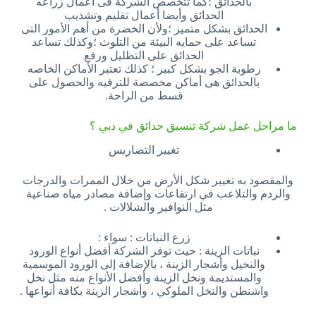
بالحدائق ؛كما تتخصص الشركة فى أعمال زراعه
الحدائق وأيضا أعمال تقليم وتشذيب
الحدائق بشكل متميز ؛ولأن الخضرة من أهم الأمور التى
تساعد على حمايه البيئة من التلوث ؛وكذلك تساعد
الحدائق على التظليل ورفع
رطوبة الجو بشكل كبير ؛ كذلك تعتبر الأماكن الخاصه
بالحدائق هى أماكن مخصصة للترفيه والحصول على
قسط من الراحة.
ما مراحل عمل شركة تنسيق حدائق في دبي ؟
تغيير التضاريس
والمقصود به تغيير شكل الأرض من خلال الممرات والدرجات
والردم والتلاعب في ارتفاعات وإضافة مصادر مياه صناعية
مثل النوافير والشلالات
.
زرع النباتات
:
سواء
:
نباتات الزينة
:
حيث توفر الشركة أفضل أنواع الورود
والنخيل وأشجار الزينة ، بالإضافة إلى الورود الموسمية
والمستديمة ونخل الزينة وأفضل الأنواع منه مثل نخل
واشنطن والنخل الملوكي ، وأشجار الزينة بكافة أنواعها
.