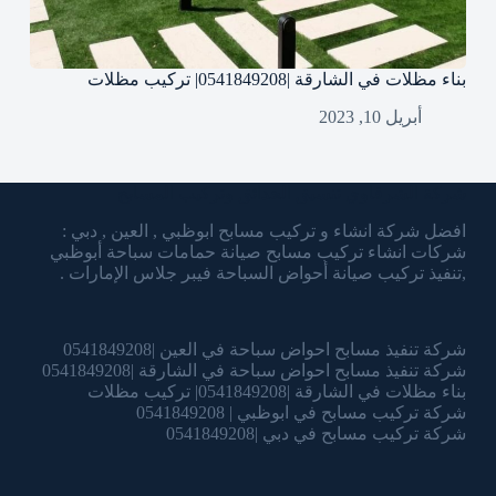
بناء مظلات في الشارقة |0541849208| تركيب مظلات
أبريل 10, 2023
شركة الشرقاوي تنسيق الحدائق وتركيب المسابح
افضل شركة انشاء و تركيب مسابح ابوظبي , العين , دبي :
شركات انشاء تركيب مسابح صيانة حمامات سباحة أبوظبي
,تنفيذ تركيب صيانة أحواض السباحة فيبر جلاس الإمارات .
شركة تنفيذ مسابح احواض سباحة في العين |0541849208
شركة تنفيذ مسابح احواض سباحة في الشارقة |0541849208
بناء مظلات في الشارقة |0541849208| تركيب مظلات
شركة تركيب مسابح في ابوظبي | 0541849208
شركة تركيب مسابح في دبي |0541849208