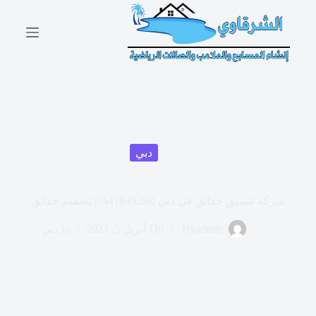
ا
ل
ت
ج
ا
و
ز
إ
ل
ى
ا
دبي
ل
م
ح
شركة تنسيق حدائق في دبي |0541849208| تصميم حدائق
ت
و
ى
admin
By
On
أبريل 3, 2023
In
دبي