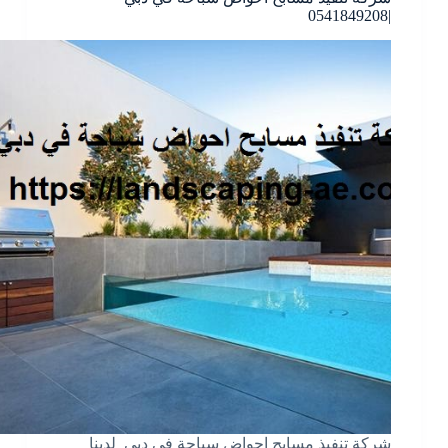
|0541849208
شركة تنفيذ مسابح احواض سباحة في دبي لدينا