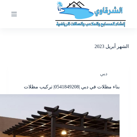
ا
ل
ت
ج
ا
و
ز
الشهر
أبريل 2023
إ
ل
ى
ا
ل
دبي
م
ح
بناء مظلات في دبي |0541849208| تركيب مظلات
ت
و
ى