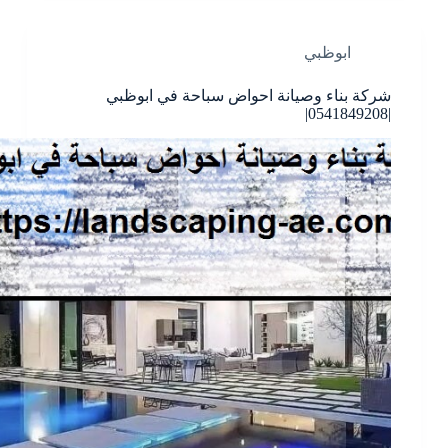
ابوظبي
شركة بناء وصيانة احواض سباحة في ابوظبي
|0541849208|