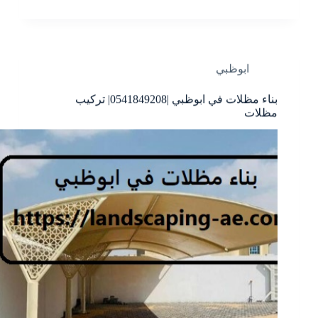
ابوظبي
بناء مظلات في ابوظبي |0541849208| تركيب
مظلات