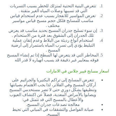
تتعرض البنية التحتية لمنزلك للخطر بسبب التسربات
التي قد تسببها وصلات المياه الغير متقنة .
تعرض المواسير للانفجار بسبب عدم استخدام قياس
مناسب للمسابح فلكل حجم مسبح قياس مواسير
مختلف .
إن سوء تسليح جدران المسبح بحديد مناسب قد يعرض
تلك الجدران إلى الشقوق بعد فترة من الاستخدام .
استخدام أنواع رديئة من البلاط وعدم إتقان عملية
التبليط يؤدي إلى تسرب المياه باستمرار إلى أرضية
المسبح .
المخاطر التي قد يتعرض لها السطح إذا تم إنشاء المسبح
فوقه بمعايير غير دقيقة قد يسبب انهياره لا قدر الله
اسعار مسابح فيبر جلاس في الامارات
تتعرض المسابح إلى تراكم البكتيريا والجراثيم على
أركان المسبح وفي الفلاتر، لذا يجب الاهتمام بصيانتها
وتنظيفها بشكل دوري حتى لا تضر مستخدمي المسبح
ويصابوا بالأمراض المعدية، فضلاً عن اكتشاف العيوب
والأعطال بالمسبح التي قد تتمثل في:
معالجة تصدعات جدران المسبح.
صيانة الفواصل والتشققات في المباني التي تحيط
المسيح.