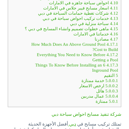
4.10
احواض سباحة جاهزه في الامارات
4.11
اسعار مسابح فيبر جلاس في الامارات
4.12
شركات تغطية حمامات السباحة في دبي
4.13
خدمات تركيب احواض سباحة في دبي
4.14
سباحة منزلية في دبي
4.15
ماهى خطوات تصميم وانشاء المسابح في دبي ؟
4.16
خدماتنا في الامارات
4.17
مصادرنا
How Much Does An Above Ground Pool
4.17.1
Cost to Build?
Everything You Need to Know Before
4.17.2
Getting a Pool
6 Things To Know Before Installing an
4.17.3
Inground Pool
5
التقيم
5.0.0.1
خدمة ممتازة
5.0.0.2
ارخص الاسعار
5.0.0.3
هائل
5.0.0.4
عمال مدربين
5.0.1
ممتازة
شركة تنفيذ مسابح احواض سباحة دبي
تمتلك تركيب مسابح في
دبي
أفضل الأجهزة الحديثة