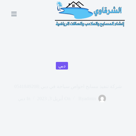
ا
ل
ت
ج
ا
و
ز
إ
ل
ى
ا
دبي
ل
م
ح
شركة تنفيذ مسابح احواض سباحة في دبي |0541849208
ت
و
ى
admin
By
On
أبريل 3, 2023
In
دبي