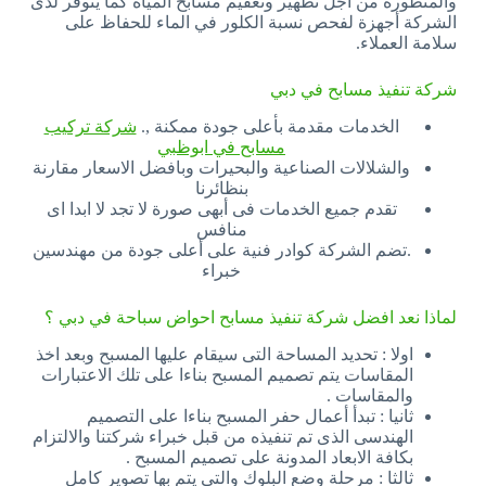
والمتطورة من أجل تطهير وتعقيم مسابح المياه كما يتوفر لدى
الشركة أجهزة لفحص نسبة الكلور في الماء للحفاظ على
سلامة العملاء.
شركة تنفيذ مسابح في دبي
الخدمات مقدمة بأعلى جودة ممكنة ,.
شركة تركيب
مسابح في ابوظبي
والشلالات الصناعية والبحيرات وبافضل الاسعار مقارنة
بنظائرنا
تقدم جميع الخدمات فى أبهى صورة لا تجد لا ابدا اى
منافس
.تضم الشركة كوادر فنية على أعلى جودة من مهندسين
خبراء
لماذا نعد افضل شركة تنفيذ مسابح احواض سباحة في دبي ؟
اولا : تحديد المساحة التى سيقام عليها المسبح وبعد اخذ
المقاسات يتم تصميم المسبح بناءا على تلك الاعتبارات
والمقاسات .
ثانيا : تبدأ أعمال حفر المسبح بناءا على التصميم
الهندسى الذى تم تنفيذه من قبل خبراء شركتنا والالتزام
بكافة الابعاد المدونة على تصميم المسبح .
ثالثا : مرحلة وضع البلوك والتى يتم بها تصوير كامل