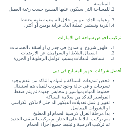
المناسبة
للمساحة التي سيكون عليها المسبح حسب رغبة العميل
.
وعملية الدك: تتم من خلال اَلة معينة تقوم بضغط
التربة وتستمر عملية الدك قرابة يومين أو أكثر .
تركيب احواض سباحة في الامارات
ظهور شروخ او صدوع في جدران او اسقف الحمامات
انفصال البلاط او السراميك عن الارضيات
تساقط الدهانات بسبب عوامل الرطوبة او الحررة
أفضل شركات تجهيز المسابح فى دبى
فحص تمديدات السباكة والمياه و التاكد من عدم وجود
تسريبات و في حالة وجود تسريب للمياه يتم استبدال
خطوط المياه بمواسير و محابس جديدة ثم يتم ضغط
المواسير للتاكد من سلامة السباكة
تغيير و عمل تعديلات الديكور الداخلي لاماكن الكراسي
او الشورات المغاسل
بدا مرحلة العزل لارضية الحمام او المطبخ
يتم تركيب البلاط على الجدار ثم تركيب السقف الجديد
ثم تركيب الارضية و تبليط جميع اجزاء الحمام