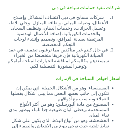
شركات تنفيذ حمامات سباحة في دبي
شركات مسابح في دبي اكتشاف المشاكل وإصلاح
الأعطال، وصيانة المباني، ونظافة المنازل، وجلي بلاط،
وغسيل الخزانات، وخدمات الدهان، وتنظيف السجاد،
والخدمات الكهربائية، إضافة للأعمال الهندسية
المرتبطة بصيانة المرافق، وتصميم وإنشاء لوحات
التحكم المخصصة.
في حال كنتم غير متأكدين مما ترغبون تضمينه في عقد
الصيانة الكهربائية فإن فريقا متخصصًا من الخبراء
سيسعدهم مكالمتكم لمناقشة الخيارات المتاحة أمامكم
وتوفير المشورة التفصيلية لكم.
اسعار احواض السباحة فى الإمارات
الفسيفساء: وهو من الأشكال الجميلة التي يمكن إن
تتكون إلى جانب بعضها البعض مما يبني أشكال يفضلها
العملاء وتتناسب مع أذواقهم .
المصنوع من مادة البورسلين: وهو من أكثر الأنواع
المستخدمة ويعطي ألوان طبيعية جدا للماء ويظهر مدى
نقاء المياه.
الخشخشة: وهو من أنواع البلاط الذي يكون على شكل
نقاط ثلجية حيث توحي بنوع من الانتعاش والصفاء إلى