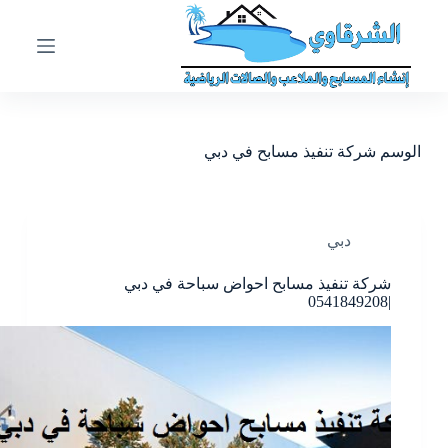
ا
ل
ت
ج
ا
و
ز
الوسم
شركة تنفيذ مسابح في دبي
إ
ل
ى
ا
ل
دبي
م
ح
شركة تنفيذ مسابح احواض سباحة في دبي
ت
|0541849208
و
ى