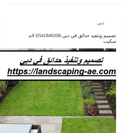
دبي
تصميم وتنفيذ حدائق في دبي |0541849208| لاند
سكيب