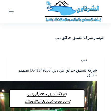
ا
ل
ت
ج
ا
و
ز
الوسم
شركة تنسيق حدائق دبي
إ
ل
ى
ا
ل
دبي
م
ح
شركة تنسيق حدائق في دبي |0541849208| تصميم
ت
حدائق
و
ى