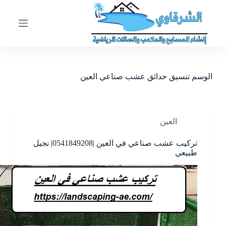
ا
ل
ت
ج
ا
و
ز
الوسم
تنسيق حدائق عشب صناعي العين
إ
ل
ى
ا
ل
العين
م
ح
تركيب عشب صناعي في العين |0541849208| نجيل
ت
طبيعي
و
ى