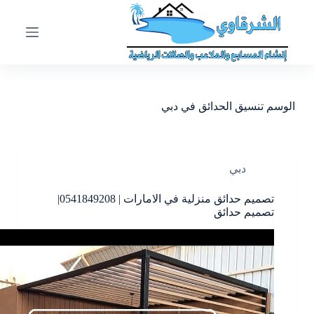
ا
ل
ت
ج
ا
و
ز
الوسم
تنسيق الحدائق في دبي
إ
ل
ى
ا
ل
دبي
م
ح
تصميم حدائق منزلية في الامارات | 0541849208|
ت
تصميم حدائق
و
ى