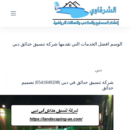
ا
ل
ت
ج
ا
و
ز
الوسم
افضل الخدمات التي تقدمها شركة تنسيق حدائق دبي
إ
ل
ى
ا
ل
دبي
م
ح
شركة تنسيق حدائق في دبي |0541849208| تصميم
ت
حدائق
و
ى