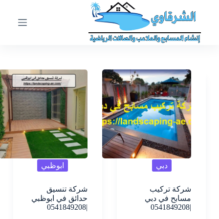
ا
ل
ت
ج
ا
و
ز
إ
ل
ى
ا
ل
م
ح
ت
و
ى
دبي
ابوظبي
شركة تركيب
شركة تنسيق
مسابح في دبي
حدائق في ابوظبي
|0541849208
|0541849208