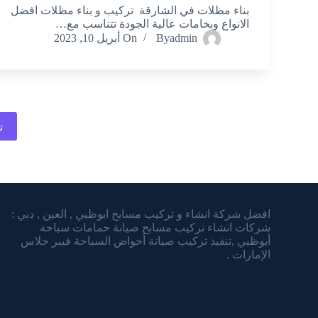
بناء مظلات في الشارقة تركيب و بناء مظلات افضل
الانواع وبخامات عالية الجودة تتناسب مع…
admin
By
On
أبريل 10, 2023
ت
شركة الشرقاوي تنسيق الحدائق وتركيب المسابح
افضل شركة انشاء و تركيب مسابح ابوظبي , العين , دبي :
شركات انشاء تركيب مسابح صيانة حمامات سباحة
أبوظبي ,تنفيذ تركيب صيانة أحواض السباحة فيبر جلاس
الإمارات .