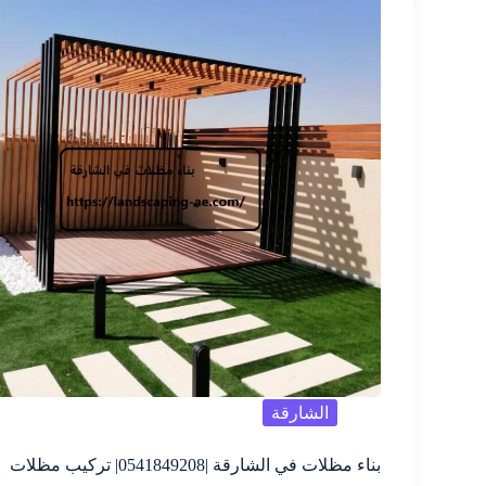
الشارقة
بناء مظلات في الشارقة |0541849208| تركيب مظلات