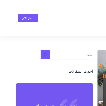
ا
ل
ت
اتصل الان
ج
ا
و
ز
إ
ل
ى
ا
No
ل
results
م
ح
ت
احدث المقالات
و
ى
افضل شركات تنسيق حدائق