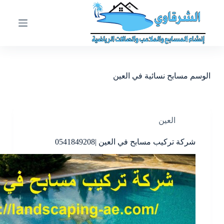
ا
ل
ت
ج
ا
و
ز
الوسم
مسابح نسائية في العين
إ
ل
ى
ا
ل
العين
م
ح
شركة تركيب مسابح في العين |0541849208
ت
و
ى