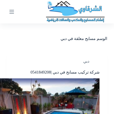
ا
ل
ت
ج
ا
و
ز
الوسم
مسابح مغلقة في دبي
إ
ل
ى
ا
ل
دبي
م
ح
شركة تركيب مسابح في دبي |0541849208
ت
و
ى