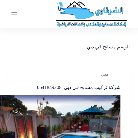
ا
ل
ت
ج
ا
و
ز
الوسم
مسابح في دبي
إ
ل
ى
ا
ل
دبي
م
ح
شركة تركيب مسابح في دبي |0541849208
ت
و
ى