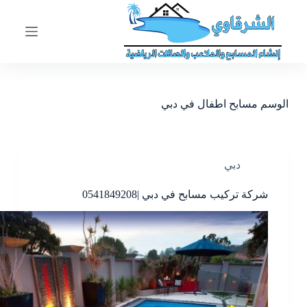
ا
ل
ت
ج
ا
و
ز
الوسم
مسابح اطفال في دبي
إ
ل
ى
ا
ل
دبي
م
ح
شركة تركيب مسابح في دبي |0541849208
ت
و
ى