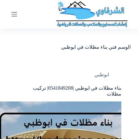
ا
ل
ت
ج
ا
و
ز
الوسم
فني بناء مظلات في ابوظبي
إ
ل
ى
ا
ل
ابوظبي
م
ح
بناء مظلات في ابوظبي |0541849208| تركيب
ت
مظلات
و
ى