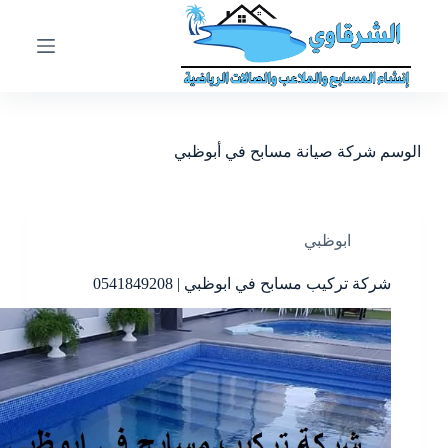
ا
ل
ت
ج
ا
و
ز
الوسم
شركة صيانة مسابح في أبوظبي
إ
ل
ى
ا
ل
ابوظبي
م
ح
شركة تركيب مسابح في ابوظبي | 0541849208
ت
و
ى