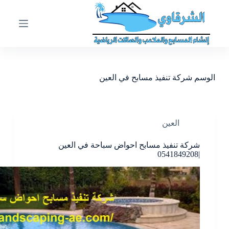
ا
ل
ت
ج
ا
و
ز
الوسم
شركة تنفيذ مسابح في العين
إ
ل
ى
ا
ل
العين
م
ح
شركة تنفيذ مسابح احواض سباحة في العين
ت
|0541849208
و
ى