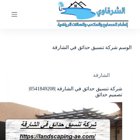
ا
ل
ت
ج
ا
و
ز
الوسم
شركة تنسيق حدائق في الشارقة
إ
ل
ى
ا
ل
الشارقة
م
ح
شركة تنسيق حدائق في الشارقة |0541849208|
ت
تصميم حدائق
و
ى