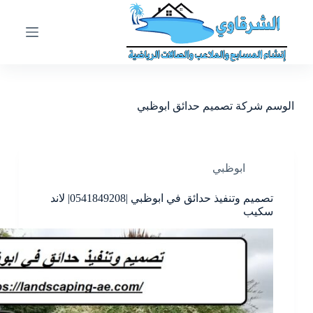
ا
ل
ت
ج
ا
و
ز
الوسم
شركة تصميم حدائق ابوظبي
إ
ل
ى
ا
ل
ابوظبي
م
ح
تصميم وتنفيذ حدائق في ابوظبي |0541849208| لاند
ت
سكيب
و
ى