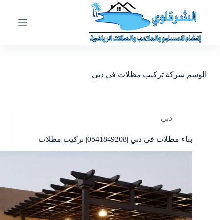
ا
ل
ت
ج
ا
و
ز
الوسم
شركة تركيب مظلات في دبي
إ
ل
ى
ا
ل
دبي
م
ح
بناء مظلات في دبي |0541849208| تركيب مظلات
ت
و
ى