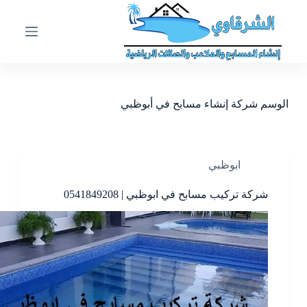
ا
ل
ت
ج
ا
و
ز
الوسم
شركة إنشاء مسابح في أبوظبي
إ
ل
ى
ا
ل
ابوظبي
م
ح
شركة تركيب مسابح في ابوظبي | 0541849208
ت
و
ى