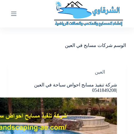
ا
ل
ت
ج
ا
و
ز
الوسم
شركات مسابح في العين
إ
ل
ى
ا
ل
العين
م
ح
شركة تنفيذ مسابح احواض سباحة في العين
ت
|0541849208
و
ى