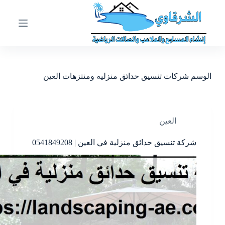
ا
ل
ت
ج
ا
و
ز
الوسم
شركات تنسيق حدائق منزليه ومنتزهات العين
إ
ل
ى
ا
ل
العين
م
ح
شركة تنسيق حدائق منزلية في العين | 0541849208
ت
و
ى