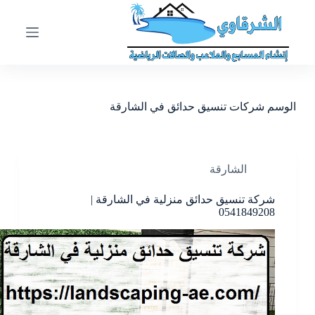
ا
ل
ت
ج
ا
و
ز
الوسم
شركات تنسيق حدائق في الشارقة
إ
ل
ى
ا
ل
الشارقة
م
ح
شركة تنسيق حدائق منزلية في الشارقة |
ت
0541849208
و
ى