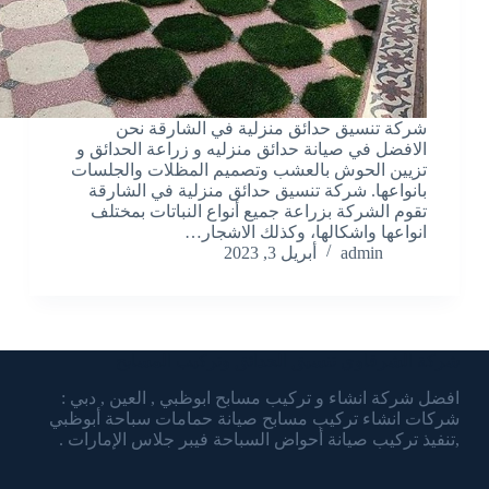
شركة تنسيق حدائق منزلية في الشارقة نحن
الافضل في صيانة حدائق منزليه و زراعة الحدائق و
تزيين الحوش بالعشب وتصميم المظلات والجلسات
بانواعها. شركة تنسيق حدائق منزلية في الشارقة
تقوم الشركة بزراعة جميع أنواع النباتات بمختلف
انواعها واشكالها، وكذلك الاشجار…
admin
أبريل 3, 2023
شركة الشرقاوي تنسيق الحدائق وتركيب المسابح
افضل شركة انشاء و تركيب مسابح ابوظبي , العين , دبي :
شركات انشاء تركيب مسابح صيانة حمامات سباحة أبوظبي
,تنفيذ تركيب صيانة أحواض السباحة فيبر جلاس الإمارات .