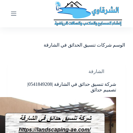
ا
ل
ت
ج
ا
و
ز
الوسم
شركات تنسيق الحدائق في الشارقة
إ
ل
ى
ا
ل
الشارقة
م
ح
شركة تنسيق حدائق في الشارقة |0541849208|
ت
تصميم حدائق
و
ى