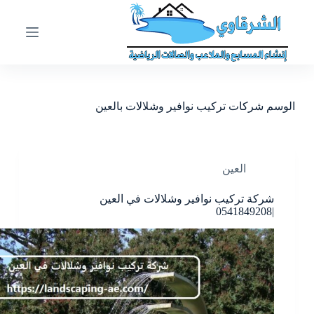
ا
ل
ت
ج
ا
و
ز
الوسم
شركات تركيب نوافير وشلالات بالعين
إ
ل
ى
ا
ل
العين
م
ح
شركة تركيب نوافير وشلالات في العين
ت
|0541849208
و
ى