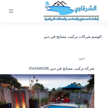
ا
ل
ت
ج
ا
و
ز
الوسم
شركات تركيب مسابح في دبي
إ
ل
ى
ا
ل
دبي
م
ح
شركة تركيب مسابح في دبي |0541849208
ت
و
ى