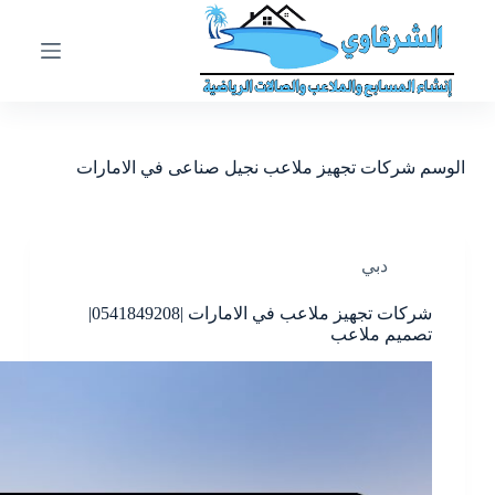
ا
ل
ت
ج
ا
و
ز
الوسم
شركات تجهيز ملاعب نجيل صناعى في الامارات
إ
ل
ى
ا
ل
دبي
م
ح
شركات تجهيز ملاعب في الامارات |0541849208|
ت
تصميم ملاعب
و
ى