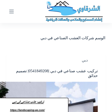
ا
ل
ت
ج
ا
و
ز
الوسم
شركات العشب الصناعي في دبي
إ
ل
ى
ا
ل
دبي
م
ح
تركيب عشب صناعي في دبي |0541849208| تصميم
ت
حدائق
و
ى