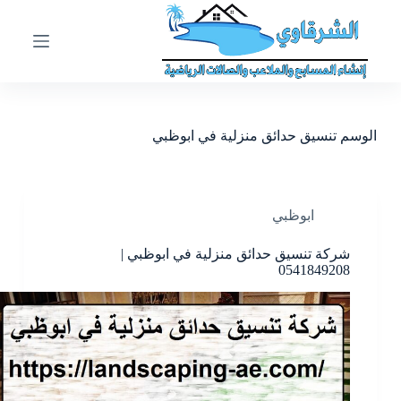
ا
ل
ت
ج
ا
و
ز
الوسم
تنسيق حدائق منزلية في ابوظبي
إ
ل
ى
ا
ل
ابوظبي
م
ح
شركة تنسيق حدائق منزلية في ابوظبي |
ت
0541849208
و
ى