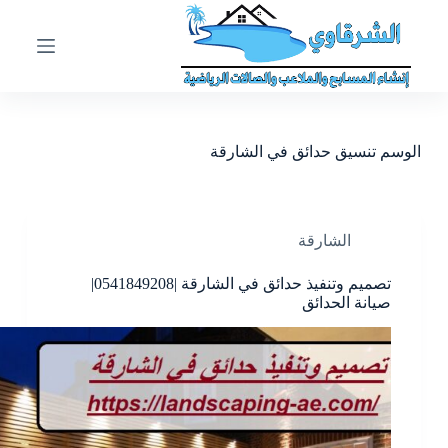
ا
ل
ت
ج
ا
و
ز
الوسم
تنسيق حدائق في الشارقة
إ
ل
ى
ا
ل
الشارقة
م
ح
تصميم وتنفيذ حدائق في الشارقة |0541849208|
ت
صيانة الحدائق
و
ى