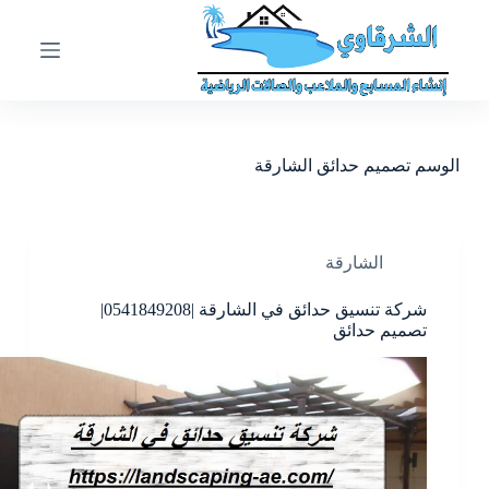
ا
ل
ت
ج
ا
و
ز
الوسم
تصميم حدائق الشارقة
إ
ل
ى
ا
ل
الشارقة
م
ح
شركة تنسيق حدائق في الشارقة |0541849208|
ت
تصميم حدائق
و
ى