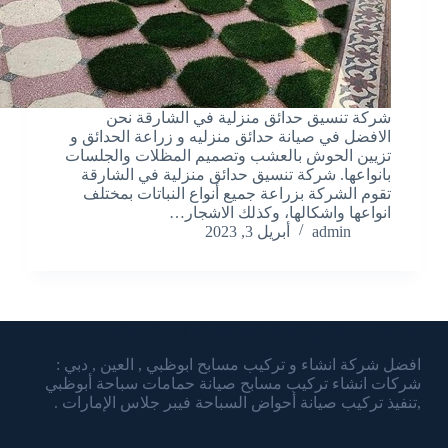
شركة تنسيق حدائق منزلية في الشارقة نحن
الافضل في صيانة حدائق منزليه و زراعة الحدائق و
تزيين الحوش بالعشب وتصميم المظلات والجلسات
بانواعها. شركة تنسيق حدائق منزلية في الشارقة
تقوم الشركة بزراعة جميع أنواع النباتات بمختلف
انواعها واشكالها، وكذلك الاشجار…
admin
أبريل 3, 2023
شركة الشرقاوي تنسيق الحدائق وتركيب المسابح
افضل شركة انشاء و تركيب مسابح ابوظبي , العين , دبي :
شركات انشاء تركيب مسابح صيانة حمامات سباحة أبوظبي
,تنفيذ تركيب صيانة أحواض السباحة فيبر جلاس الإمارات .