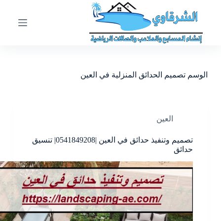
ا
ل
ت
ج
ا
و
ز
الوسم
تصميم الحدائق المنزلية في العين
إ
ل
ى
ا
ل
العين
م
ح
تصميم وتنفيذ حدائق في العين |0541849208| تنسيق
ت
حدائق
و
ى