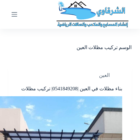
ا
ل
ت
ج
ا
و
ز
الوسم
تركيب مظلات العين
إ
ل
ى
ا
ل
العين
م
ح
بناء مظلات في العين |0541849208| تركيب مظلات
ت
و
ى