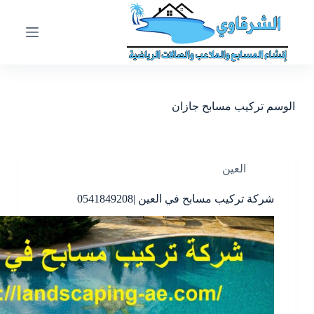
ا
ل
ت
ج
ا
و
ز
الوسم
تركيب مسابح جازان
إ
ل
ى
ا
ل
العين
م
ح
شركة تركيب مسابح في العين |0541849208
ت
و
ى