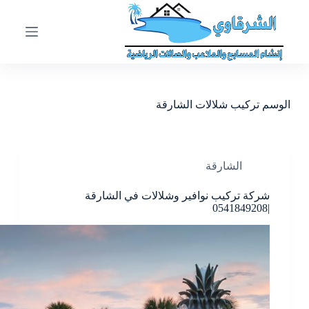
ا
ل
ت
ج
ا
و
ز
الوسم
تركيب شلالات الشارقة
إ
ل
ى
ا
ل
الشارقة
م
ح
شركة تركيب نوافير وشلالات في الشارقة
ت
|0541849208
و
ى