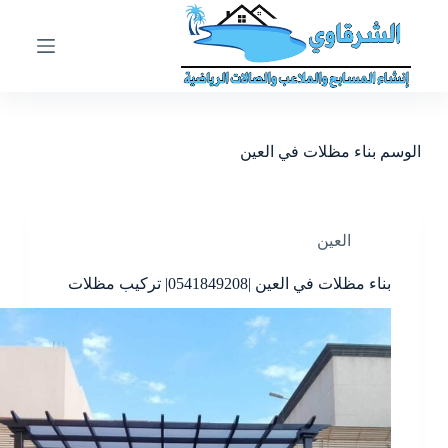
ا
ل
ت
ج
ا
و
ز
الوسم
بناء مظلات في العين
إ
ل
ى
ا
ل
العين
م
ح
بناء مظلات في العين |0541849208| تركيب مظلات
ت
و
ى