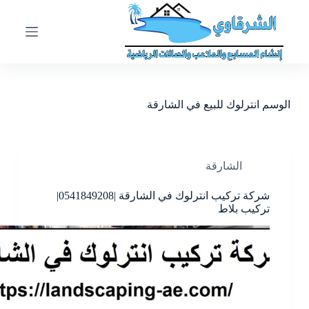
ا
ل
ت
ج
ا
و
ز
الوسم
انترلوك للبيع في الشارقة
إ
ل
ى
ا
ل
الشارقة
م
ح
شركة تركيب انترلوك في الشارقة |0541849208|
ت
تركيب بلاط
و
ى