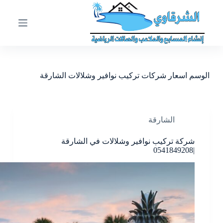
ا
ل
ت
ج
ا
و
ز
الوسم
اسعار شركات تركيب نوافير وشلالات الشارقة
إ
ل
ى
ا
ل
الشارقة
م
ح
شركة تركيب نوافير وشلالات في الشارقة
ت
|0541849208
و
ى