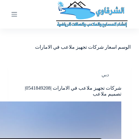
ا
ل
ت
ج
ا
و
ز
الوسم
اسعار شركات تجهيز ملاعب في الامارات
إ
ل
ى
ا
ل
دبي
م
ح
شركات تجهيز ملاعب في الامارات |0541849208|
ت
تصميم ملاعب
و
ى