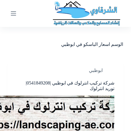
ا
ل
ت
ج
ا
و
ز
الوسم
اسعار الباسكو في ابوظبي
إ
ل
ى
ا
ل
ابوظبي
م
ح
شركة تركيب انترلوك في ابوظبي |0541849208|
ت
توريد انترلوك
و
ى