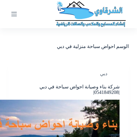
ا
ل
ت
ج
ا
و
ز
الوسم
احواض سباحة منزلية في دبي
إ
ل
ى
ا
ل
دبي
م
ح
شركة بناء وصيانة احواض سباحة في دبي
ت
|0541849208|
و
ى